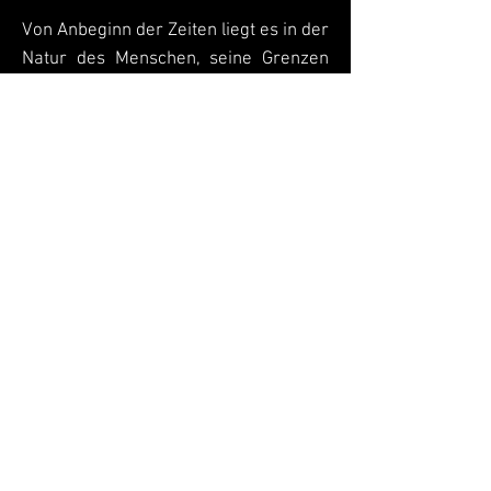
Von Anbeginn der Zeiten liegt es in der
Natur des Menschen, seine Grenzen
zu erschließen und auszuweiten.
Angefangen vom Turmbau zu Babel
bis hin zu aktuellen moralisch-
ethischen Debatten wurde und wird
immer wieder versucht,
unüberwindbar scheinende Hürden zu
bezwingen. Ist es Hybris Einzelner
oder Folge urmenschlicher Neugier?
Das Musiktheater DER ALTE TRAUM
befasst sich mit diesem
Themenkomplex und setzt so einen
Rahmen für die anschließend
stattfindende Oper DAS EBENBILD.
DAS EBENBILD (OPER)