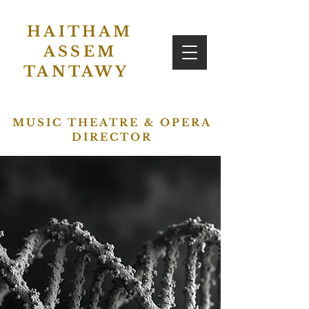
HAITHAM
ASSEM
TANTAWY
MUSIC THEATRE & OPERA
DIRECTOR